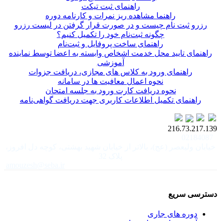
راهنمای ثبت تیکت
راهنما مشاهده ریز نمرات و کارنامه دوره
رزرو ثبت نام چیست و در صورت قرار گرفتن در لیست رزرو
چگونه ثبت‌نام خود را تکمیل کنیم؟
راهنمای ساخت پروفایل و ثبت‌نام
راهنمای تایید محل خدمت اشخاص وابسته به اعضا توسط نماینده
آموزشی
راهنمای ورود به کلاس های مجازی، دریافت جزوات
نحوه اعمال معافیت ها در سامانه
نحوه دریافت کارت ورود به جلسه امتحان
راهنمای تکمیل اطلاعات کاربری جهت دریافت گواهی‌نامه
216.73.217.139
02184087
خیابان ولیعصر (عج)، بالاتر از خیابان شهید بهشتی، کوچه دل افروز،
پلاک 32
amouzesh@seba.ir
دسترسی سریع
دوره های جاری