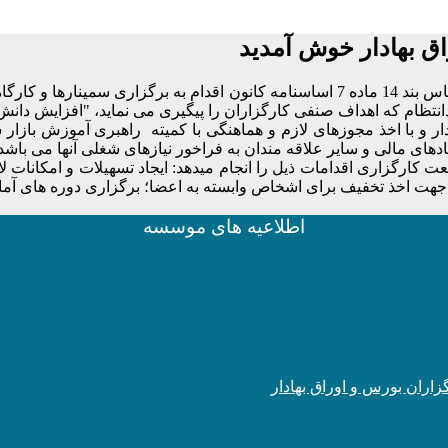
اق بهادار خوش آمدید
کانون کارگزاران بورس و اوراق بهادار در راستای رسالت خود و براساس بند 14 ماده 7 اسا
انتظام که اهداف صنفی کارگزاران را پیگیری می­ نماید، "افزايش دا
ر و با اخذ مجوزهای لازم و هماهنگی با کمیته راهبری آموزش بازار س
ای مالی و سایر علاقه­ مندان به فراخور نیازهای شغلی آن­ها می­ ب
گزاری اقدامات ذیل را انجام می­دهد: ایجاد تسهیلات و امکانات لا
 اخذ تخفیف برای اشخاص وابسته به اعضا؛ برگزاری دوره ­های آمادگی
اطلاعیه های موسسه
زاران بورس و اوراق بهادار