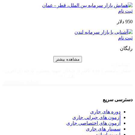
ثبت نام
950 دلار
ثبت نام
رایگان
مشاهده بیشتر
02184087
خیابان ولیعصر (عج)، بالاتر از خیابان شهید بهشتی، کوچه دل افروز،
پلاک 32
amouzesh@seba.ir
دسترسی سریع
دوره های جاری
آزمون های جبرانی جاری
آزمون های اختصاصی جاری
سمینار های جاری
لیست اساتید