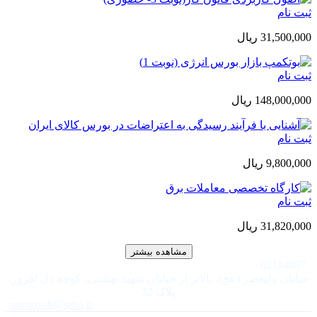
ثبت نام
31,500,000 ريال
ثبت نام
148,000,000 ريال
ثبت نام
9,800,000 ريال
ثبت نام
31,820,000 ريال
مشاهده بیشتر
02184087
خیابان ولیعصر (عج)، بالاتر از خیابان شهید بهشتی، کوچه دل افروز،
پلاک 32
amouzesh@seba.ir