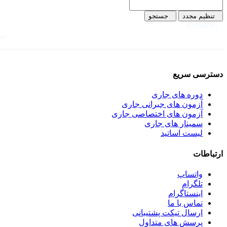
تنظیم مجدد
جستجو
02184087
خیا
دسترسی سریع
دوره های جاری
آزمون های جبرانی جاری
آزمون های اختصاصی جاری
سمینار های جاری
لیست اساتید
ارتباطات
واتساپ
تلگرام
اینستاگرام
تماس با ما
ارسال تیکت پشتیبانی
پرسش های متداول