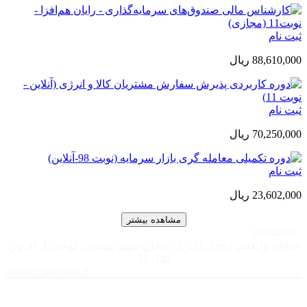
ثبت نام
88,610,000 ريال
ثبت نام
70,250,000 ريال
ثبت نام
23,602,000 ريال
مشاهده بیشتر
02184087
خیابان ولیعصر (عج)، بالاتر از خیابان شهید بهشتی، کوچه دل افروز،
پلاک 32
amouzesh@seba.ir