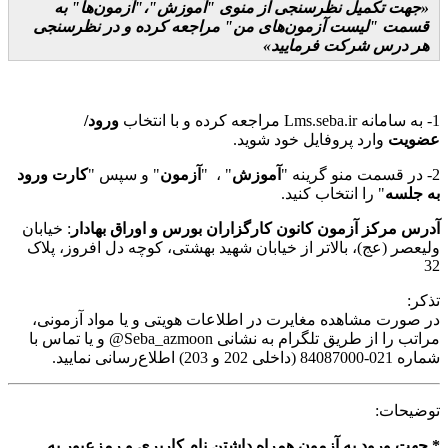
جهت تکمیل نظرسنجی از منوی "آموزش"­­­­­­­­­­،"آزمون‌ها"­­ ­­به
قسمت "لیست آزمون‌های من" مراجعه کرده و در نظرسنجی
هر درس شرکت فرمایید
1- به سامانه Lms.seba.ir مراجعه کرده و با انتخاب
ورود/
عضویت
وارد پروفایل خود شوید.
2- در قسمت منو گرینه "
آموزش
" ، "
آزمون
" و سپس "
کارت ورود
به جلسه
" را انتخاب کنید.
آدرس مرکز آزمون کانون کارگزاران بورس و اوراق بهادار
: خیابان
ولیعصر (عج)، بالاتر از خیابان شهید بهشتی، کوچه دل افروز، پلاک
32
تذکر:
در صورت مشاهده مغایرت در اطلاعات هویتی و یا مواد آزمونی،
مراتب را از طریق تلگرام به نشانی Seba_azmoon@ و یا تماس با
شماره 021-84087000 (داخلی 202 و 203) اطلاع‌رسانی نمایید.
توضیحات:
* جهت ورود به آزمون همراه داشتن نام کاربری و رمزعبور به