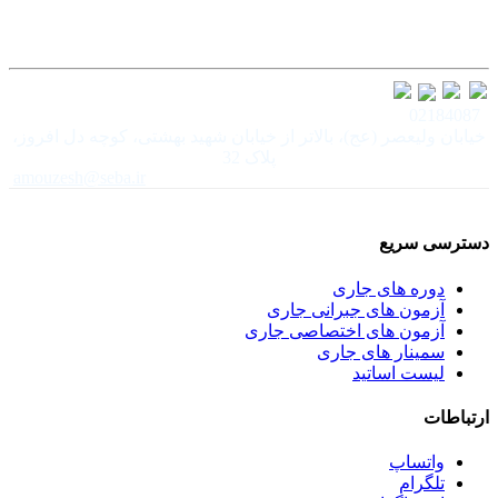
02184087
خیابان ولیعصر (عج)، بالاتر از خیابان شهید بهشتی، کوچه دل افروز،
پلاک 32
amouzesh@seba.ir
دسترسی سریع
دوره های جاری
آزمون های جبرانی جاری
آزمون های اختصاصی جاری
سمینار های جاری
لیست اساتید
ارتباطات
واتساپ
تلگرام