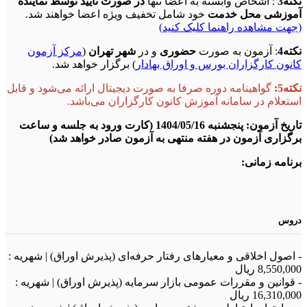
نکته3
: اشخاص وابسته به اعضا تنها
در صورت تایید توسط نماینده
آموزشی محل خدمت
خود شامل تخفیف ویژه اعضا خواهند شد.
(جهت مشاهده راهنما کلیک کنید)
نکته4
: آزمون به صورت
حضوری
و در
شهر تهران
(
مرکز آزمون
کانون کارگزاران بورس و اوراق بهادار
) برگزار خواهد شد.
نکته5:
گواهینامه دوره صرفا به صورت دیجیتال ارائه می‌شود و قابل
استعلام در سامانه آموزش کانون کارگزاران می‌باشد.
تاریخ آزمون: پنجشنبه 1404/05/16 (کارت ورود به جلسه و ساعت
برگزاری آزمون در هفته منتهی به آزمون صادر خواهد شد)
برنامه زمانی:
دروس
- اصول اخلاقی و معیارهای رفتار حرفه‌ای (پذیرش اوراق) | شهریه :
8,550,000 ريال
- قوانین و مقررات عمومی بازار سرمایه (پذیرش اوراق) | شهریه :
16,310,000 ريال