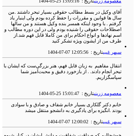
معصومه زرینی
تاریخ :
1404-05-25 15:05:16
آقای وکیل در بسط مطالب حقوقی بسیار تبحر داشتند .من
سال ها قوانین و مقررات را حفظ کرده بودم ولی اینبار یاد
گرفتم . با وجود اینکه همسر بنده وکیل هستند و من سالها
اصطلاحات حقوقی را شنیده بودم ولی در این دوره مطالب و
اسم نهادها و انواع احکام برای من کاملا قابل فهم شد.از
طرف من از ایشون ویژه تشکر کنید
سپهر غیبی
تاریخ :
1404-07-07 12:05:56
انتقال مفاهیم به زبان قابل فهم، هنر بزرگی‌ست که ایشان با
تبحر انجام دادند. . از بازخورد دقیق و محبت‌آمیز شما
سپاسگزاریم.
معصومه زرینی
تاریخ :
1404-05-25 15:01:47
خانم دکتر گلکاری بسیار خانم شفاف و صادق و با سوادی
بودند .انگیزه برای یادگیری به دانشجو منتقل میشد
سپهر غیبی
تاریخ :
1404-07-07 12:00:02
خوشحالیم که صداقت، شفافیت و دانش ایشان در کنار شیوه