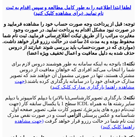
لطفا ابتدا اطلاعیه را به طور کامل مطالعه و سپس اقدام به ثبت
نام نمایید. (برای مشاهده کلیک کنید
)
توجه: قبل از پرداخت وجه صورت حساب خود را مشاهده فرمایید و
در صورت نبود مشکل اقدام به پرداخت نمایید. در صورت وجود
مغایرت مراتب را از طریق تیکت اطلاع‌رسانی فرمایید. ثبت نام شما
محفوظ بوده و به مدت 24 ساعت در حالت رزرو قرار خواهد داشت.
(مواردی که در صورت‌حساب باید بررسی شوند عبارتند از دروس
حذف شده به دلیل معافیت و اعمال تخفیف ویژه اعضا)
نکته1:
باتوجه به اینکه سامانه به طور هوشمند دروس لازم برای
شما را انتخاب می‌کند افرادی که خواهان معافیت از دروس
مشترک هستند، تنها در صورتی مشمول آن خواهند شد که تصویر
مدارک حرفه‌ای خود را در سامانه بارگذاری کرده باشند.(
جهت
مشاهده راهنما بارگذاری مدارک کلیک کنید
)
نکته2
: بارگذاری تصویرکارشناسی(یا بالاتر) یا دیپلم کامپیوتر یا دیپلم
سایر رشته ها به همراه ICDL سطح 1 یا یکسال سابقه کار (جهت
ثبت‌نام دوره های پذیرش)، تصویر کارت ملی، تصویر صفحه اول
شناسنامه و عکس پرسنلی
الزامی
است و در صورت نقص مدرک
ثبت نام شما در حالت رزرو قرار خواهد گرفت
(جهت مشاهده
راهنما کلیک کنید)