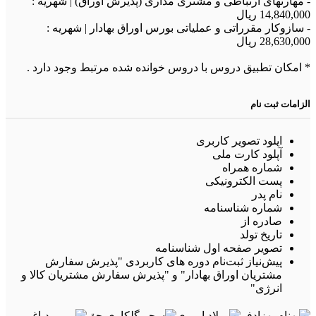
- مهارتهای ارتباطی و مشتری مداری (پذیرش اوراق) | شهریه :
14,840,000 ريال
- سازوکار مقرراتی و عملیاتی بورس اوراق بهادار | شهریه :
28,630,000 ريال
* امکان تطبیق دروس با دروس خوانده شده مرتبط وجود دارد .
الزامات ثبت نام
اپلود تصویر کاربری
آپلود کارت ملی
شماره همراه
پست الکترونیکی
نام پدر
شماره شناسنامه
صادره از
تاریخ تولد
تصویر صفحه اول شناسنامه
پیش‌نیاز ثبت‌نام دوره های کاربردی "پذیرش سفارش
مشتریان اوراق بهادار" و "پذیرش سفارش مشتریان کالا و
انرژی"