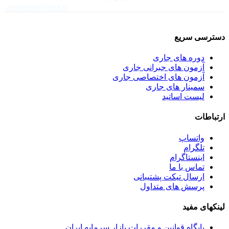
amouzesh@seba.ir
دسترسی سریع
دوره های جاری
آزمون های جبرانی جاری
آزمون های اختصاصی جاری
سمینار های جاری
لیست اساتید
ارتباطات
واتساپ
تلگرام
اینستاگرام
تماس با ما
ارسال تیکت پشتیبانی
پرسش های متداول
لینکهای مفید
پایگاه قوانین و مقررات بازار سرمایه ایران