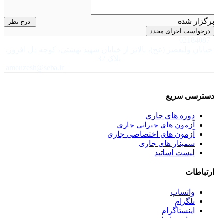
برگزار شده
درج نظر
درخواست اجرای مجدد
02184087
خیابان ولیعصر (عج)، بالاتر از خیابان شهید بهشتی، کوچه دل افروز،
پلاک 32
amouzesh@seba.ir
دسترسی سریع
دوره های جاری
آزمون های جبرانی جاری
آزمون های اختصاصی جاری
سمینار های جاری
لیست اساتید
ارتباطات
واتساپ
تلگرام
اینستاگرام